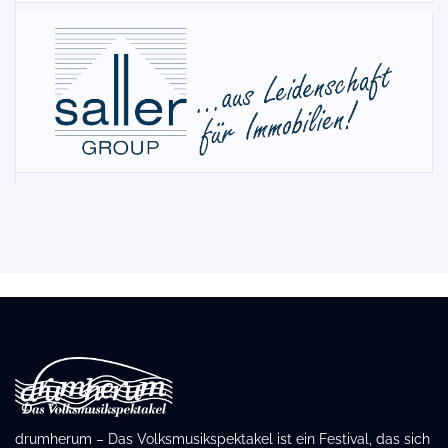
drumherum – Das Volksmusikspektakel ist ein Festival, das sich