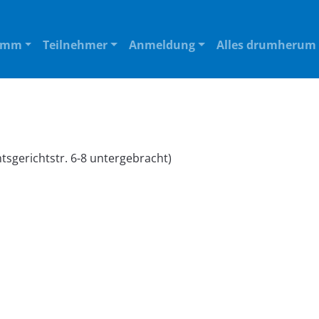
amm
Teilnehmer
Anmeldung
Alles drumherum
tsgerichtstr. 6-8 untergebracht)