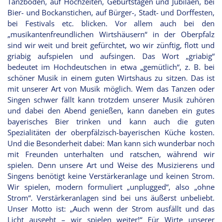
Tanzböden, auf Hochzeiten, Geburtstagen und Jubiläen, bei
Bier- und Bockanstichen, auf Bürger-, Stadt- und Dorffesten,
bei Festivals etc. blicken. Vor allem auch bei den
„musikantenfreundlichen Wirtshäusern“ in der Oberpfalz
sind wir weit und breit gefürchtet, wo wir zünftig, flott und
griabig aufspielen und aufsingen. Das Wort „griabig“
bedeutet im Hochdeutschen in etwa „gemütlich“, z. B. bei
schöner Musik in einem guten Wirtshaus zu sitzen. Das ist
mit unserer Art von Musik möglich. Wem das Tanzen oder
Singen schwer fällt kann trotzdem unserer Musik zuhören
und dabei den Abend genießen, kann daneben ein gutes
bayerisches Bier trinken und kann auch die guten
Spezialitäten der oberpfälzisch-bayerischen Küche kosten.
Und die Besonderheit dabei: Man kann sich wunderbar noch
mit Freunden unterhalten und ratschen, während wir
spielen. Denn unsere Art und Weise des Musizierens und
Singens benötigt keine Verstärkeranlage und keinen Strom.
Wir spielen, modern formuliert „unplugged“, also „ohne
Strom“. Verstärkeranlagen sind bei uns äußerst unbeliebt.
Unser Motto ist: „Auch wenn der Strom ausfällt und das
Licht ausgeht – wir spielen weiter!“ Für Wirte unserer