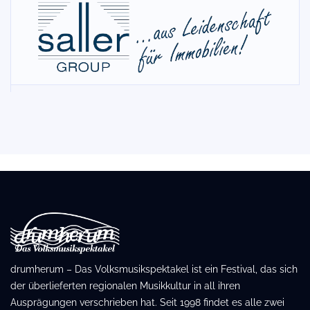
drumherum – Das Volksmusikspektakel ist ein Festival, das sich
der überlieferten regionalen Musikkultur in all ihren
Ausprägungen verschrieben hat. Seit 1998 findet es alle zwei