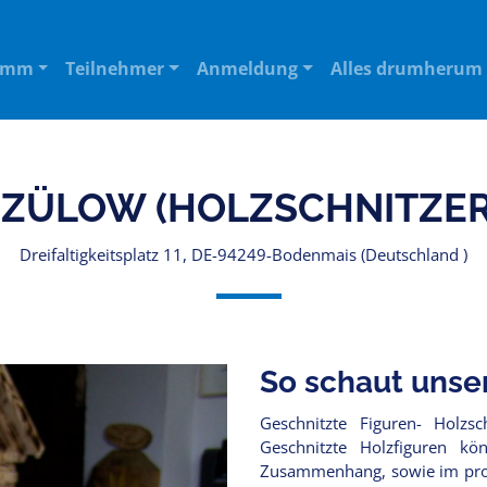
amm
Teilnehmer
Anmeldung
Alles drumherum
 ZÜLOW (HOLZSCHNITZER
Dreifaltigkeitsplatz 11, DE-94249-Bodenmais (Deutschland )
So schaut unse
Geschnitzte Figuren- Holzsc
Geschnitzte Holzfiguren kö
Zusammenhang, sowie im profa