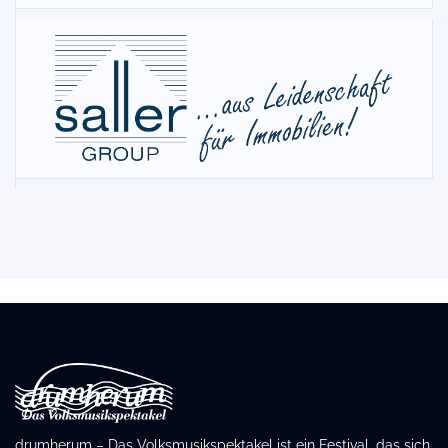
drumherum – Das Volksmusikspektakel ist ein Festival, das sich