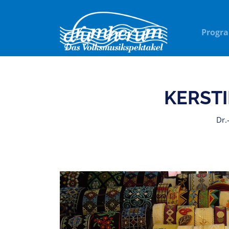
Progr
KERST
Dr.