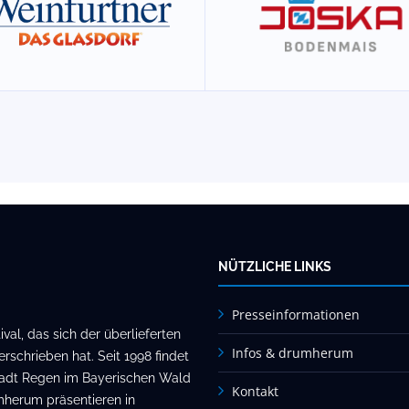
NÜTZLICHE LINKS
Presseinformationen
al, das sich der überlieferten
Infos & drumherum
rschrieben hat. Seit 1998 findet
stadt Regen im Bayerischen Wald
Kontakt
mherum präsentieren in