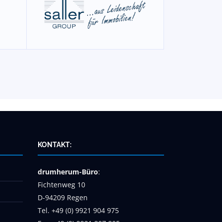
KONTAKT:
drumherum-Büro
:
Fichtenweg 10
D-94209 Regen
Tel. +49 (0) 9921 904 975