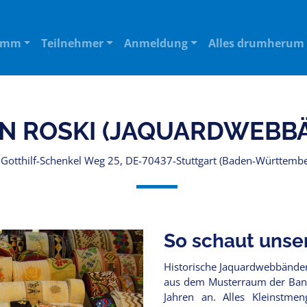
amm
Teilnehmer
Anmeldung
Alles drumherum
IN ROSKI (JAQUARDWEBBÄ
-Gotthilf-Schenkel Weg 25, DE-70437-Stuttgart (Baden-Württembe
So schaut unse
Historische Jaquardwebbänder
aus dem Musterraum der Band
Jahren an. Alles Kleinstme