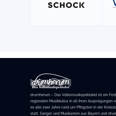
drumherum – Das Volksmusikspektakel ist ein Festiv
regionalen Musikkultur in all ihren Ausprägungen ve
es alle zwei Jahre rund um Pfingsten in der Kreis
statt. Sänger und Musikanten aus Bayern und dru