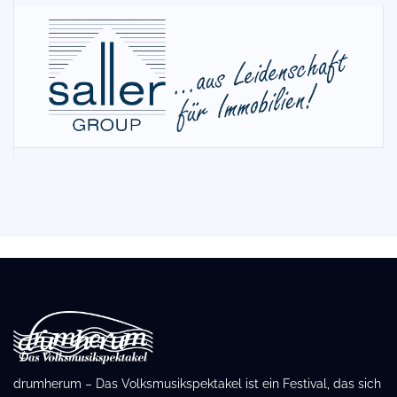
drumherum – Das Volksmusikspektakel ist ein Festival, das sich