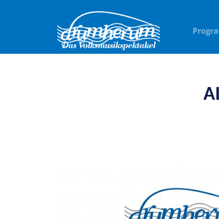
Progr
A