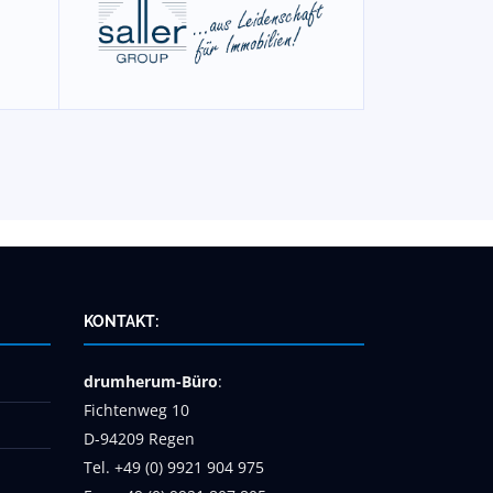
KONTAKT:
drumherum-Büro
:
Fichtenweg 10
D-94209 Regen
Tel. +49 (0) 9921 904 975