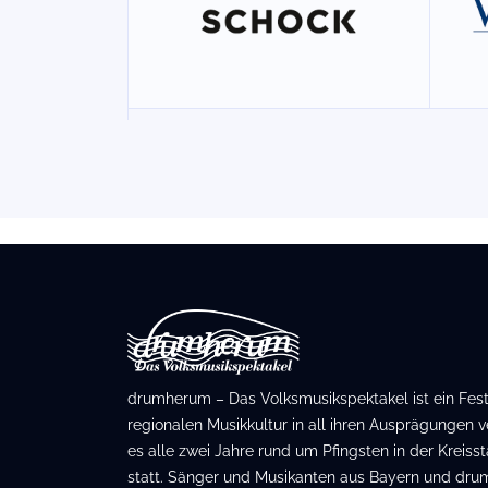
drumherum – Das Volksmusikspektakel ist ein Festiv
regionalen Musikkultur in all ihren Ausprägungen ve
es alle zwei Jahre rund um Pfingsten in der Kreis
statt. Sänger und Musikanten aus Bayern und dru