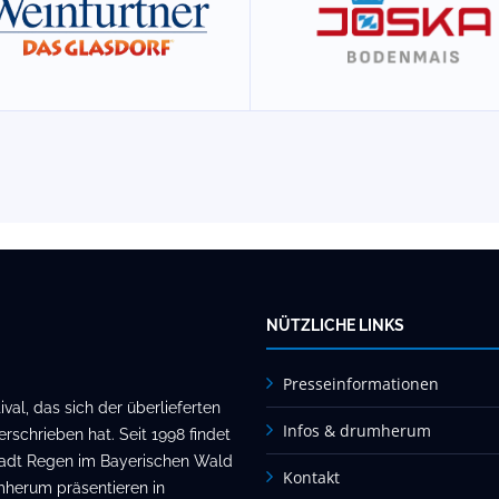
NÜTZLICHE LINKS
Presseinformationen
al, das sich der überlieferten
Infos & drumherum
rschrieben hat. Seit 1998 findet
stadt Regen im Bayerischen Wald
Kontakt
mherum präsentieren in