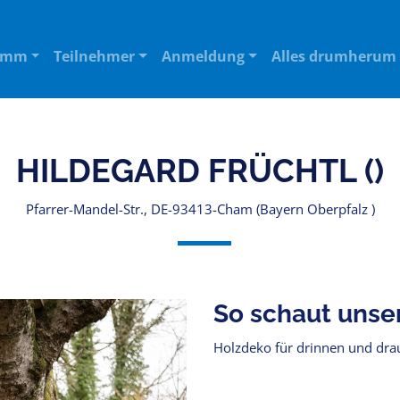
amm
Teilnehmer
Anmeldung
Alles drumherum
HILDEGARD FRÜCHTL ()
Pfarrer-Mandel-Str., DE-93413-Cham (Bayern Oberpfalz )
So schaut unse
Holzdeko für drinnen und dr