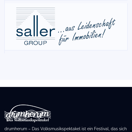
drumherum – Das Volksmusikspektakel ist ein Festival, das sich