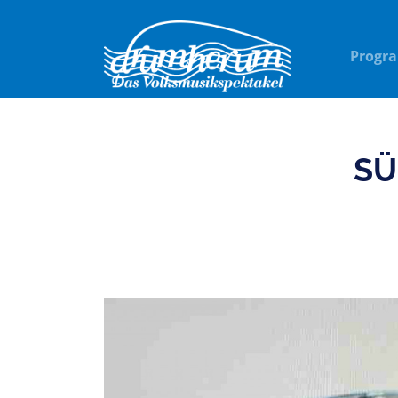
Progr
SÜ