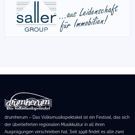
drumherum – Das Volksmusikspektakel ist ein Festival, das sich
der überlieferten regionalen Musikkultur in all ihren
Ausprägungen verschrieben hat. Seit 1998 findet es alle zwei