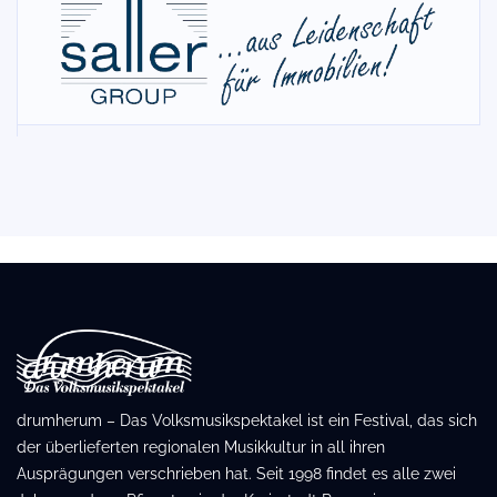
drumherum – Das Volksmusikspektakel ist ein Festival, das sich
der überlieferten regionalen Musikkultur in all ihren
Ausprägungen verschrieben hat. Seit 1998 findet es alle zwei