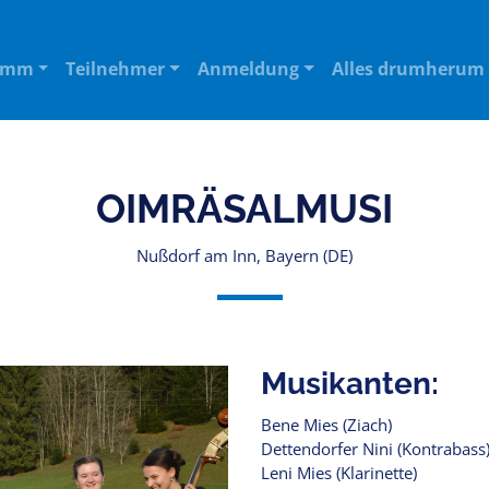
amm
Teilnehmer
Anmeldung
Alles drumherum
OIMRÄSALMUSI
Nußdorf am Inn, Bayern (DE)
Musikanten:
Bene Mies (Ziach)
Dettendorfer Nini (Kontrabass
Leni Mies (Klarinette)