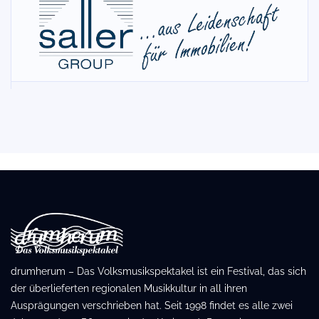
drumherum – Das Volksmusikspektakel ist ein Festival, das sich
der überlieferten regionalen Musikkultur in all ihren
Ausprägungen verschrieben hat. Seit 1998 findet es alle zwei