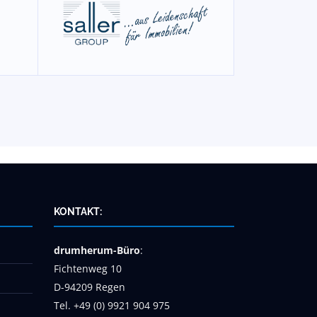
KONTAKT:
drumherum-Büro
:
Fichtenweg 10
D-94209 Regen
Tel. +49 (0) 9921 904 975