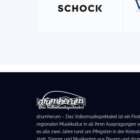
drumherum – Das Volksmusikspektakel ist ein Festiv
regionalen Musikkultur in all ihren Ausprägungen ve
es alle zwei Jahre rund um Pfingsten in der Kreis
statt. Sänger und Musikanten aus Bayern und dru