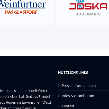
NÜTZLICHE LINKS
Presseinformationen
al, das sich der überlieferten
Infos & drumherum
rschrieben hat. Seit 1998 findet
stadt Regen im Bayerischen Wald
Kontakt
mherum präsentieren in