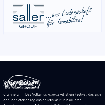
drumherum – Das Volksmusikspektakel ist ein Festival, das sich
der überlieferten regionalen Musikkultur in all ihren