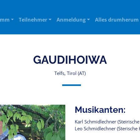
amm
Teilnehmer
Anmeldung
Alles drumherum
GAUDIHOIWA
Telfs, Tirol (AT)
Musikanten:
Karl Schmidlechner (Steirisch
Leo Schmidlechner (Sterische