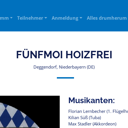
amm
Teilnehmer
Anmeldung
Alles drumherum
FÜNFMOI HOIZFREI
Deggendorf, Niederbayern (DE)
Musikanten:
Florian Lernbecher (1. Flügelh
Kilian Süß (Tuba)
Max Stadler (Akkordeon)