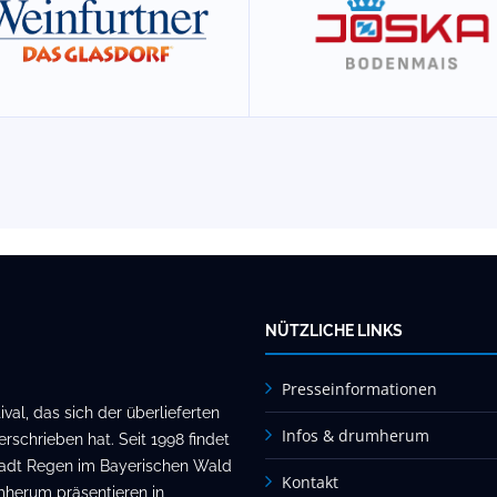
NÜTZLICHE LINKS
Presseinformationen
al, das sich der überlieferten
Infos & drumherum
rschrieben hat. Seit 1998 findet
stadt Regen im Bayerischen Wald
Kontakt
mherum präsentieren in