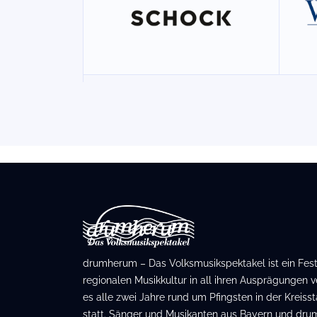
drumherum – Das Volksmusikspektakel ist ein Festiv
regionalen Musikkultur in all ihren Ausprägungen ve
es alle zwei Jahre rund um Pfingsten in der Kreis
statt. Sänger und Musikanten aus Bayern und dru