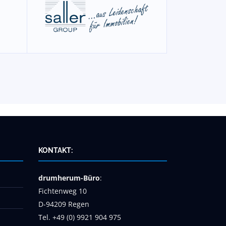
KONTAKT:
drumherum-Büro
:
Fichtenweg 10
D-94209 Regen
Tel. +49 (0) 9921 904 975