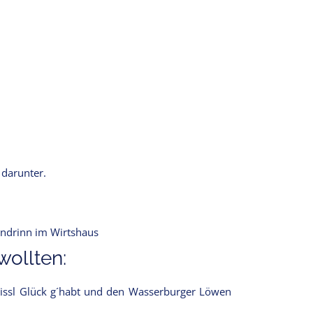
 darunter.
endrinn im Wirtshaus
ollten:
issl Glück g´habt und den Wasserburger Löwen