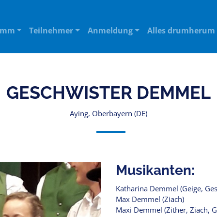
amm
Teilnehmer
Anmeldung
Alles drumherum
GESCHWISTER DEMMEL
Aying, Oberbayern (DE)
Musikanten:
Katharina Demmel (Geige, Ge
Max Demmel (Ziach)
Maxi Demmel (Zither, Ziach, 