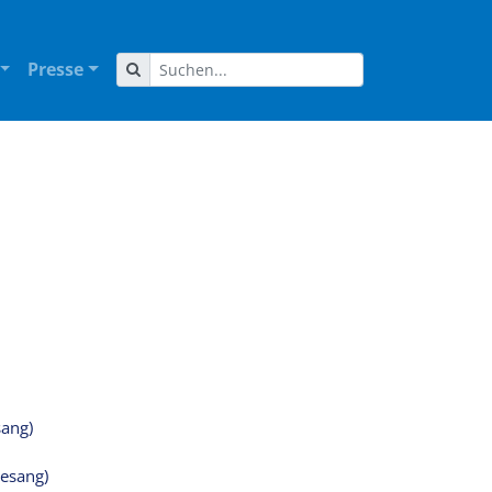
Presse
sang)
Gesang)