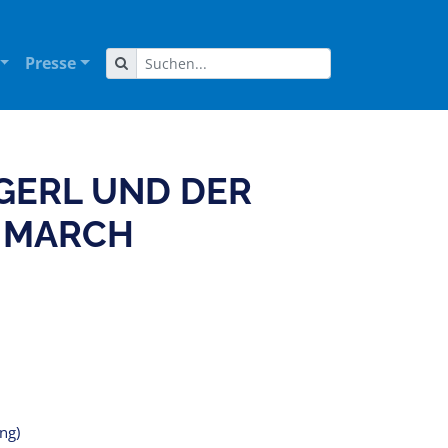
Presse
GERL UND DER
 MARCH
ang)