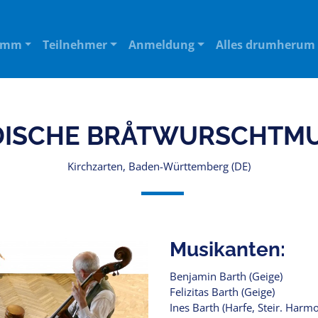
amm
Teilnehmer
Anmeldung
Alles drumherum
DISCHE BRÅTWURSCHTMU
Kirchzarten, Baden-Württemberg (DE)
Musikanten:
Benjamin Barth (Geige)
Felizitas Barth (Geige)
Ines Barth (Harfe, Steir. Harm