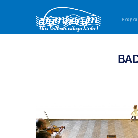
Progr
BA