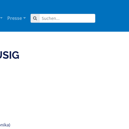
Presse
SIG
onika)