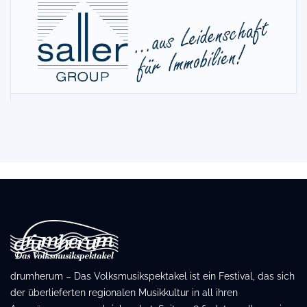
drumherum – Das Volksmusikspektakel ist ein Festival, das sich
der überlieferten regionalen Musikkultur in all ihren