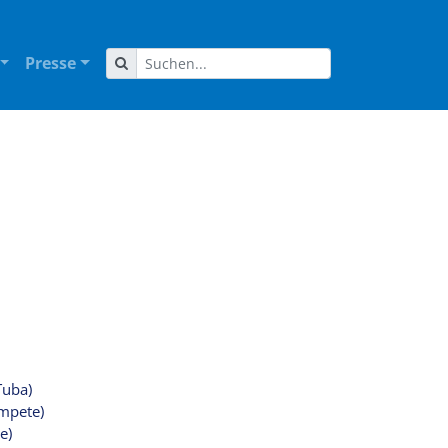
Presse
Tuba)
ompete)
e)