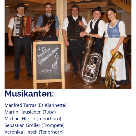
Musikanten:
Manfred Tarras (Es-Klarinette)
Martin Hausladen (Tuba)
Michael Hirsch (Tenorhorn)
Sebastian Gröller (Trompete)
Veronika Hirsch (Tenorhorn)