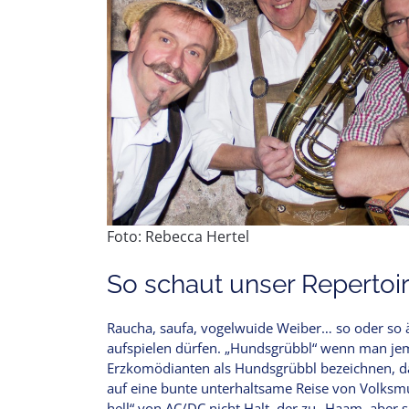
Foto: Rebecca Hertel
So schaut unser Repertoir
Raucha, saufa, vogelwuide Weiber… so oder so
aufspielen dürfen. „Hundsgrübbl“ wenn man jem
Erzkomödianten als Hundsgrübbl bezeichnen, d
auf eine bunte unterhaltsame Reise von Volksm
hell“ von AC/DC nicht Halt, der zu „Haam, aber 