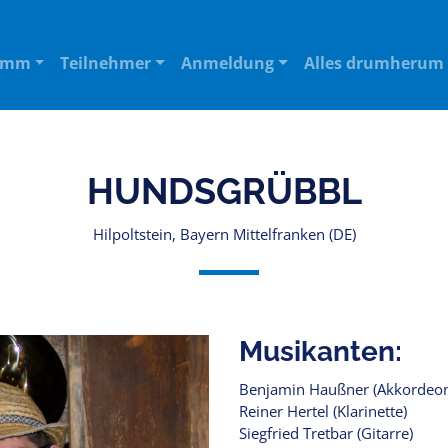
amm
Teilnehmer
Anmeldung
Alles drumherum
HUNDSGRÜBBL
Hilpoltstein, Bayern Mittelfranken (DE)
Musikanten:
Benjamin Haußner (Akkordeon,
Reiner Hertel (Klarinette)
Siegfried Tretbar (Gitarre)