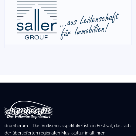
drumherum – Das Volksmusikspektakel ist ein Festival, das sich
der überlieferten regionalen Musikkultur in all ihren