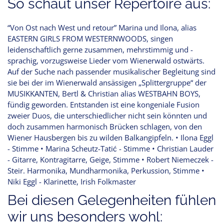
So schaut unser Repertoire aus:
“Von Ost nach West und retour” Marina und Ilona, alias
EASTERN GIRLS FROM WESTERNWOODS, singen
leidenschaftlich gerne zusammen, mehrstimmig und -
sprachig, vorzugsweise Lieder vom Wienerwald ostwärts.
Auf der Suche nach passender musikalischer Begleitung sind
sie bei der im Wienerwald ansässigen „Splittergruppe“ der
MUSIKKANTEN, Bertl & Christian alias WESTBAHN BOYS,
fündig geworden. Entstanden ist eine kongeniale Fusion
zweier Duos, die unterschiedlicher nicht sein könnten und
doch zusammen harmonisch Brücken schlagen, von den
Wiener Hausbergen bis zu wilden Balkangipfeln. • Ilona Eggl
- Stimme • Marina Scheutz-Tatić - Stimme • Christian Lauder
- Gitarre, Kontragitarre, Geige, Stimme • Robert Niemeczek -
Steir. Harmonika, Mundharmonika, Perkussion, Stimme •
Niki Eggl - Klarinette, Irish Folkmaster
Bei diesen Gelegenheiten fühlen
wir uns besonders wohl: