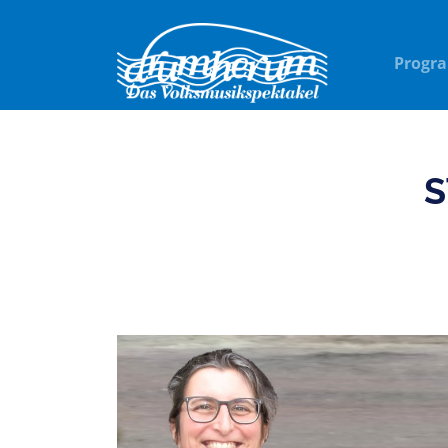
Progr
S