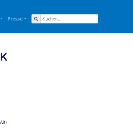
Presse
IK
Alt)