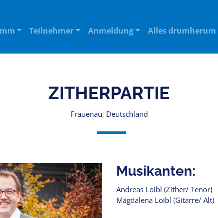
amm
Teilnehmer
Anmeldung
Alles drumherum
ZITHERPARTIE
Frauenau, Deutschland
Musikanten:
Andreas Loibl (Zither/ Tenor)
Magdalena Loibl (Gitarre/ Alt)