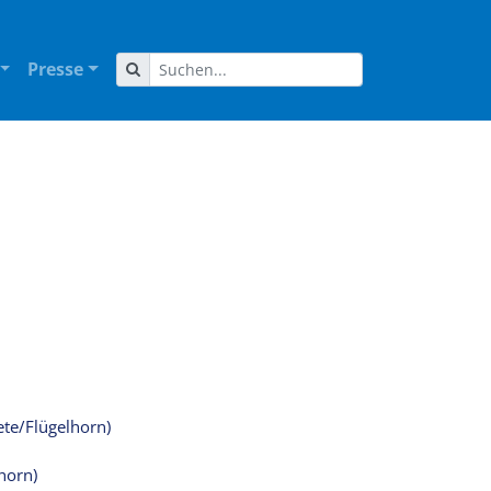
Presse
ete/Flügelhorn)
horn)