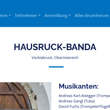
amm
Teilnehmer
Anmeldung
Alles drumherum
HAUSRUCK-BANDA
Vöcklabruck, Oberöstereich
Musikanten:
Andreas Karl-Astegger (Tromp
Andreas Gangl (Tuba)
David Fuchs (Trompete/Flügel