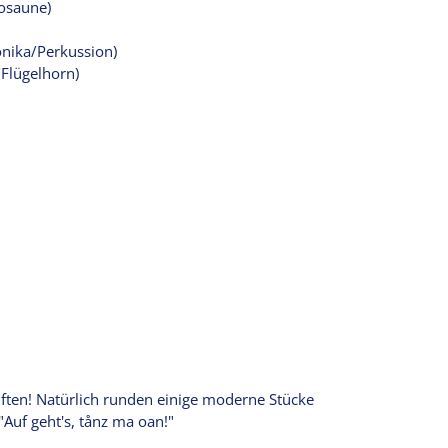
osaune)
onika/Perkussion)
Flügelhorn)
riften! Natürlich runden einige moderne Stücke
Auf geht's, tånz ma oan!"