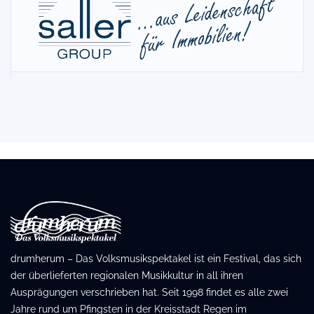
drumherum – Das Volksmusikspektakel ist ein Festival, das sich
der überlieferten regionalen Musikkultur in all ihren
Ausprägungen verschrieben hat. Seit 1998 findet es alle zwei
Jahre rund um Pfingsten in der Kreisstadt Regen im