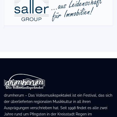
drumherum – Das Volksmusikspektakel ist ein Festival, das sich
der überlieferten regionalen Musikkultur in all ihren
Ausprägungen verschrieben hat. Seit 1998 findet es alle zwei
Jahre rund um Pfingsten in der Kreisstadt Regen im