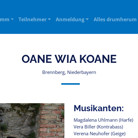
amm
Teilnehmer
Anmeldung
Alles drumherum
OANE WIA KOANE
Brennberg, Niederbayern
Musikanten:
Magdalena Uhlmann (Harfe)
Vera Biller (Kontrabass)
Verena Neuhofer (Geige)