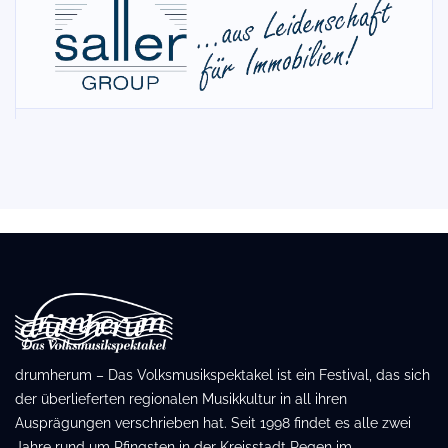
drumherum – Das Volksmusikspektakel ist ein Festival, das sich
der überlieferten regionalen Musikkultur in all ihren
Ausprägungen verschrieben hat. Seit 1998 findet es alle zwei
Jahre rund um Pfingsten in der Kreisstadt Regen im