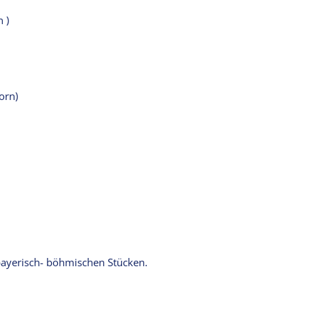
 )
orn)
 bayerisch- böhmischen Stücken.