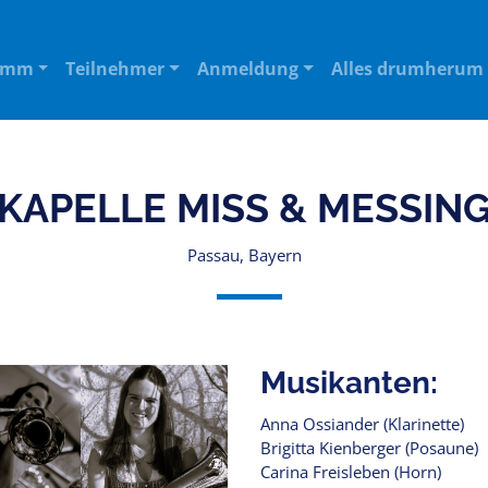
amm
Teilnehmer
Anmeldung
Alles drumherum
KAPELLE MISS & MESSIN
Passau, Bayern
Musikanten:
Anna Ossiander (Klarinette)
Brigitta Kienberger (Posaune)
Carina Freisleben (Horn)