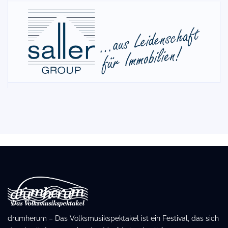
drumherum – Das Volksmusikspektakel ist ein Festival, das sich