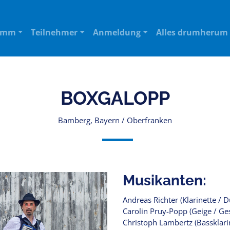
amm
Teilnehmer
Anmeldung
Alles drumherum
BOXGALOPP
Bamberg, Bayern / Oberfranken
Musikanten:
Andreas Richter (Klarinette / 
Carolin Pruy-Popp (Geige / Ge
Christoph Lambertz (Bassklari