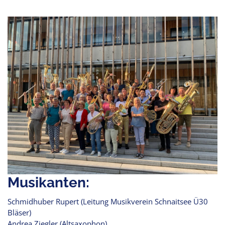
Musikanten:
Schmidhuber Rupert (Leitung Musikverein Schnaitsee Ü30
Bläser)
Andrea Ziegler (Altsaxophon)