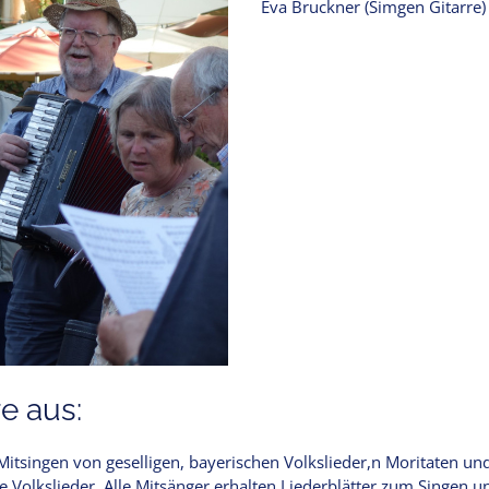
Eva Bruckner (Simgen Gitarre)
e aus:
tsingen von geselligen, bayerischen Volkslieder,n Moritaten und
he Volkslieder. Alle Mitsänger erhalten Liederblätter zum Singe