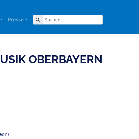
Presse
MUSIK OBERBAYERN
eon)