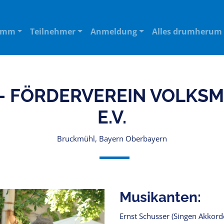
amm
Teilnehmer
Anmeldung
Alles drumherum
- FÖRDERVEREIN VOLKS
E.V.
Bruckmühl, Bayern Oberbayern
Musikanten:
Ernst Schusser (Singen Akkord