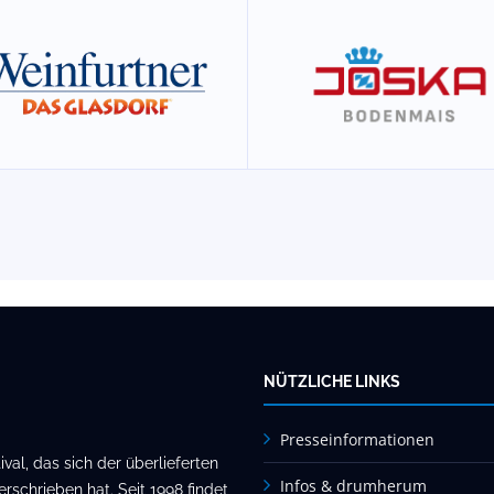
NÜTZLICHE LINKS
Presseinformationen
al, das sich der überlieferten
Infos & drumherum
rschrieben hat. Seit 1998 findet