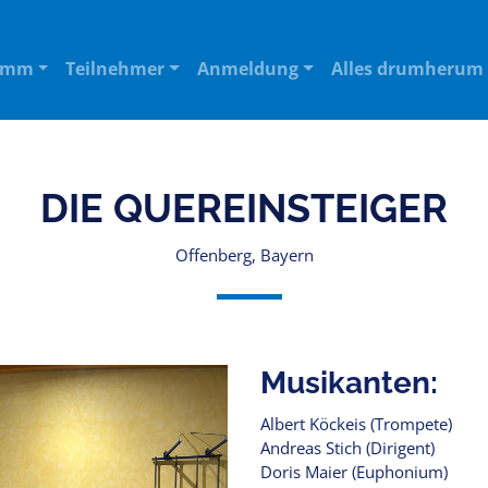
amm
Teilnehmer
Anmeldung
Alles drumherum
DIE QUEREINSTEIGER
Offenberg, Bayern
Musikanten:
Albert Köckeis (Trompete)
Andreas Stich (Dirigent)
Doris Maier (Euphonium)