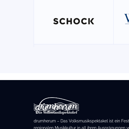
drumherum – Das Volksmusikspektakel ist ein Festiv
regionalen Musikkultur in all ihren Ausprägungen ve