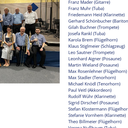
Franz Mader (Gitarre)
Franz Muhr (Tuba)
Friedemann Heid (Klarinette)
Gerhard Schönbucher (Bariton
Gilah Buchner (Trompete)
Josefa Rankl (Tuba)
Karola Brem (Flügelhorn)
Klaus Stiglmeier (Schlagzeug)
Leo Sautner (Trompete)
Leonhard Aigner (Posaune)
Martin Wieland (Posaune)
Max Rosenlehner (Flügelhorn)
Max Stadler (Tenorhorn)
Michael Knödl (Tenorhorn)
Paul Veitl (Akkordeon)
Rudolf Wühr (Klarinette)
Sigrid Dirscherl (Posaune)
Stefan Klostermann (Flügelhor
Stefanie Vornhem (Klarinette)
Theo Billmeier (Flügelhorn)
Verena Nußbaum (Tuba)