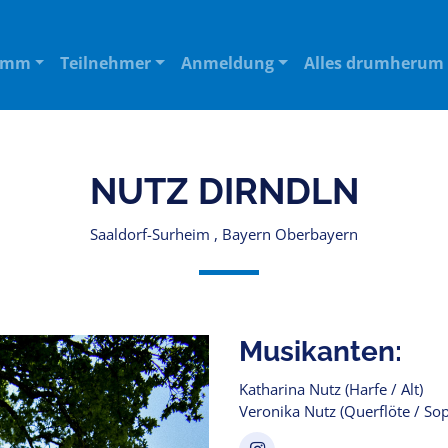
amm
Teilnehmer
Anmeldung
Alles drumherum
NUTZ DIRNDLN
Saaldorf-Surheim , Bayern Oberbayern
Musikanten:
Katharina Nutz (Harfe / Alt)
Veronika Nutz (Querflöte / So