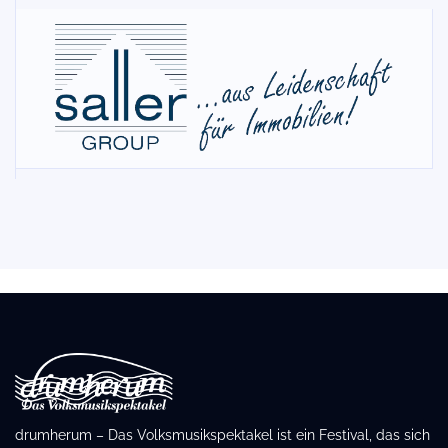
drumherum – Das Volksmusikspektakel ist ein Festival, das sich