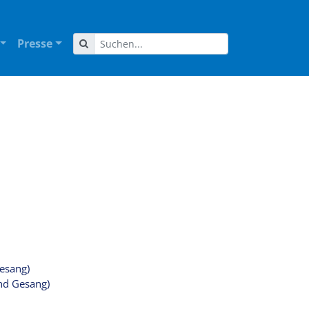
Presse
esang)
und Gesang)