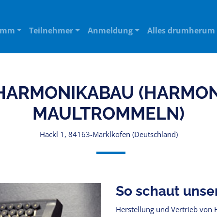
amm
Teilnehmer
Anmeldung
Alles drumherum
HARMONIKABAU (HARMON
MAULTROMMELN)
Hackl 1, 84163-Marklkofen (Deutschland)
So schaut unse
Herstellung und Vertrieb von