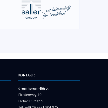
KONTAKT:
drumherum-Büro
:
Fichtenweg 10
D-94209 Regen
Tel. +49 (0) 9921 904 975