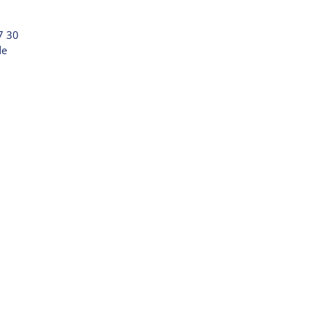
67 30
de