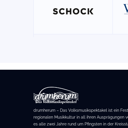
drumherum – Das Volksmusikspektakel ist ein Festiv
regionalen Musikkultur in all ihren Ausprägungen ve
es alle zwei Jahre rund um Pfingsten in der Kreis