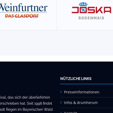
NÜTZLICHE LINKS
Presseinformationen
al, das sich der überlieferten
Infos & drumherum
rschrieben hat. Seit 1998 findet
stadt Regen im Bayerischen Wald