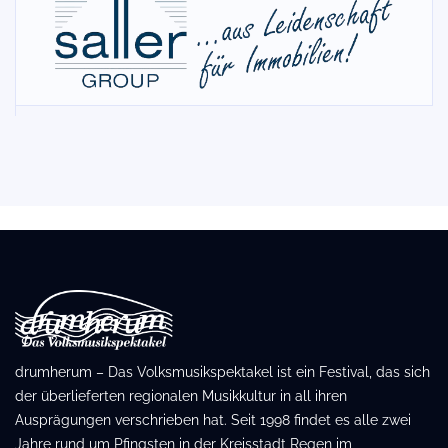
drumherum – Das Volksmusikspektakel ist ein Festival, das sich
der überlieferten regionalen Musikkultur in all ihren
Ausprägungen verschrieben hat. Seit 1998 findet es alle zwei
Jahre rund um Pfingsten in der Kreisstadt Regen im